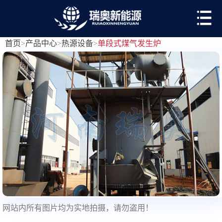
首页
>
产品中心
>
热源设备
>
单段式煤气发生炉
网站内所有图片均为实地拍摄，请勿盗用！